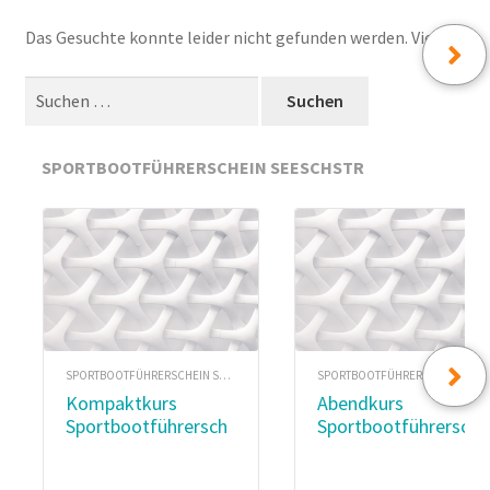
öffnen
Unterm
Das Gesuchte konnte leider nicht gefunden werden. Vielleicht h
Erlebnis – Segeln
öffnen
Suchen nach:
Unterm
Bootsvermietung
öffnen
Privatunterricht
SPORTBOOTFÜHRERSCHEIN SEESCHSTR
Unterm
Über uns
öffnen
Shop
Nachrichten
SPORTBOOTFÜHRERSCHEIN SEESCHSTR
SPORTBOOTFÜHRERSCHEIN SEESCHSTR
Kompaktkurs
Abendkurs
Sportbootführersch
Sportbootführersch
ein SeeSchStr |
ein
SBFST2102
SeeSchStr|SBFST210